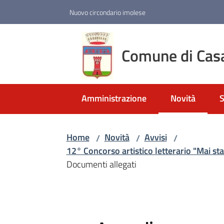
Vai al contenuto
Vai alla navigazione
Vai al footer
Nuovo circondario imolese
Comune di Cas
Amministrazione
Novità
S
Menu selezio
Home
Novità
Avvisi
/
/
/
12° Concorso artistico letterario "Mai stat
Documenti allegati