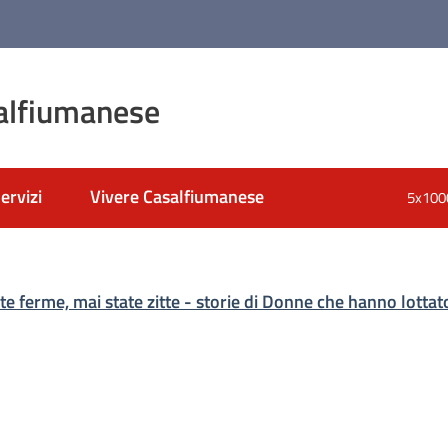
alfiumanese
ervizi
Vivere Casalfiumanese
5x100
nato
e ferme, mai state zitte - storie di Donne che hanno lottato 