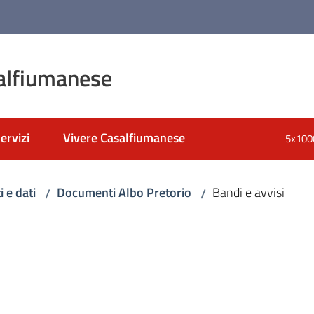
alfiumanese
ervizi
Vivere Casalfiumanese
5x100
 e dati
Documenti Albo Pretorio
Bandi e avvisi
/
/