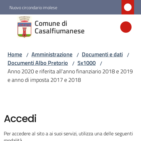
Vai al contenuto
Vai alla navigazione
Vai al footer
Nuovo circondario imolese
Comune di
Comune di
Casalfiumanese
Casalfiumanese
Home
Amministrazione
Documenti e dati
/
/
/
Amministrazione
Documenti Albo Pretorio
5x1000
/
/
Menu selezionato
Anno 2020 e riferita all'anno finanziario 2018 e 2019
e anno di imposta 2017 e 2018
Novità
Servizi
Accedi
Vivere
Casalfiumanese
Per accedere al sito a ai suoi servizi, utilizza una delle seguenti
modalità.