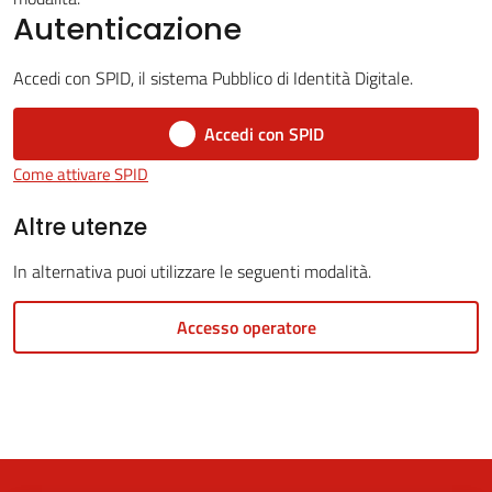
Autenticazione
Accedi con SPID, il sistema Pubblico di Identità Digitale.
5x1000
Accedi con SPID
Servizi
Come attivare SPID
on-
line
Altre utenze
In alternativa puoi utilizzare le seguenti modalità.
Tutti
gli
Accesso operatore
argomenti