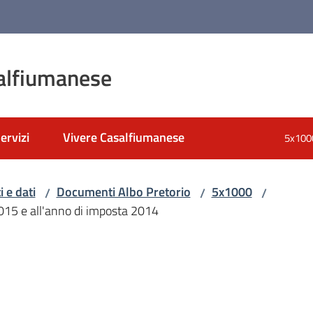
alfiumanese
ervizi
Vivere Casalfiumanese
5x100
 e dati
Documenti Albo Pretorio
5x1000
/
/
/
2015 e all'anno di imposta 2014