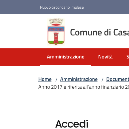
Vai al contenuto
Vai alla navigazione
Vai al footer
Nuovo circondario imolese
Comune di Cas
Amministrazione
Novità
S
Menu selezionato
Home
Amministrazione
Documenti
/
/
Anno 2017 e riferita all'anno finanziario 
Accedi