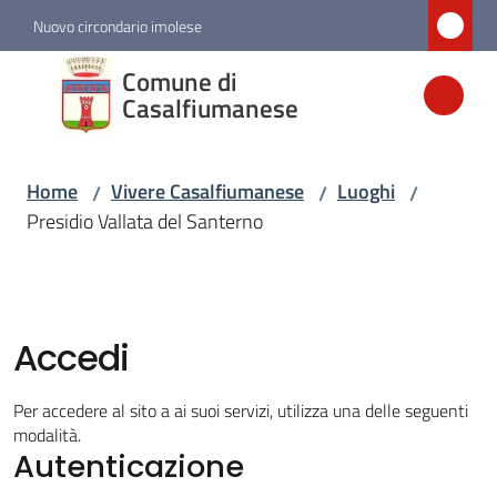
Vai al contenuto
Vai alla navigazione
Vai al footer
Nuovo circondario imolese
Comune di
Comune di
Casalfiumanese
Casalfiumanese
Home
Vivere Casalfiumanese
Luoghi
/
/
/
Amministrazione
Presidio Vallata del Santerno
Novità
Servizi
Accedi
Vivere
Per accedere al sito a ai suoi servizi, utilizza una delle seguenti
Casalfiumanese
modalità.
Menu selezionato
Autenticazione