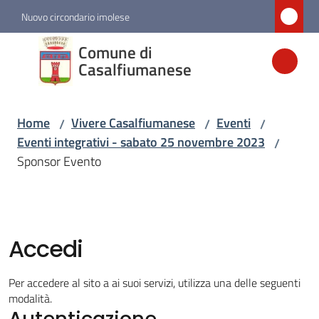
Vai al contenuto
Vai alla navigazione
Vai al footer
Nuovo circondario imolese
Comune di
Comune di
Casalfiumanese
Casalfiumanese
Home
Vivere Casalfiumanese
Eventi
/
/
/
Amministrazione
Eventi integrativi - sabato 25 novembre 2023
/
Sponsor Evento
Novità
Servizi
Accedi
Vivere
Casalfiumanese
Per accedere al sito a ai suoi servizi, utilizza una delle seguenti
Menu selezionato
modalità.
Autenticazione