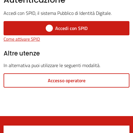
Accedi con SPID, il sistema Pubblico di Identità Digitale.
5x1000
Accedi con SPID
Come attivare SPID
Servizi
on-
Altre utenze
line
In alternativa puoi utilizzare le seguenti modalità.
Tutti
Accesso operatore
gli
argomenti