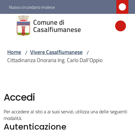
Vai al contenuto
Vai alla navigazione
Vai al footer
Nuovo circondario imolese
Comune di
Comune di
Casalfiumanese
Casalfiumanese
Home
Vivere Casalfiumanese
/
/
Amministrazione
Cittadinanza Onoraria Ing. Carlo Dall’Oppio
Novità
Servizi
Accedi
Vivere
Per accedere al sito a ai suoi servizi, utilizza una delle seguenti
Casalfiumanese
modalità.
Menu selezionato
Autenticazione