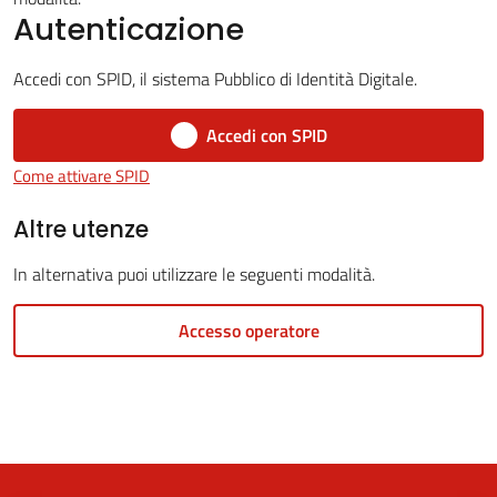
Autenticazione
Accedi con SPID, il sistema Pubblico di Identità Digitale.
5x1000
Accedi con SPID
Servizi
Come attivare SPID
on-
line
Altre utenze
In alternativa puoi utilizzare le seguenti modalità.
Tutti
gli
Accesso operatore
argomenti