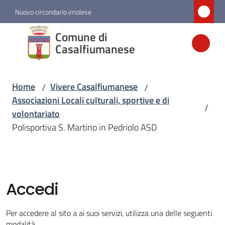
Vai al contenuto
Vai alla navigazione
Vai al footer
Nuovo circondario imolese
Comune di
Comune di
Casalfiumanese
Casalfiumanese
Home
Vivere Casalfiumanese
/
/
Amministrazione
Associazioni Locali culturali, sportive e di
/
volontariato
Novità
Polisportiva S. Martino in Pedriolo ASD
Servizi
Vivere
Accedi
Casalfiumanese
Menu selezionato
Per accedere al sito a ai suoi servizi, utilizza una delle seguenti
modalità.