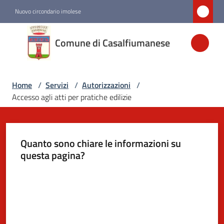
Vai al contenuto
Vai alla navigazione
Vai al footer
Nuovo circondario imolese
Comune di
Comune di Casalfiumanese
Casalfiumanese
Home
/
Servizi
/
Autorizzazioni
/
Amministrazione
Accesso agli atti per pratiche edilizie
Novità
Quanto sono chiare le informazioni su
Servizi
questa pagina?
Menu selezionato
Valuta da 1 a 5 stelle
Vivere
Casalfiumanese