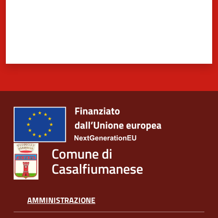
5x1000
Servizi
on-
line
Tutti
gli
argomenti
Comune di
Casalfiumanese
AMMINISTRAZIONE