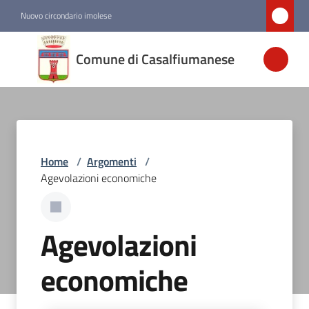
Vai al contenuto
Vai alla navigazione
Vai al footer
Nuovo circondario imolese
Comune di
Comune di Casalfiumanese
Casalfiumanese
Amministrazione
Home
/
Argomenti
/
Novità
Agevolazioni economiche
Servizi
Agevolazioni
Vivere
Casalfiumanese
economiche