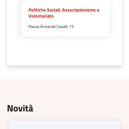
Politiche Sociali, Associazionismo e
5x1000
Volontariato
Piazza Armando Cavalli, 15
Servizi
on-
line
Tutti
gli
argomenti
Menu selezionato
Novità