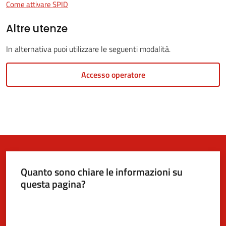
Come attivare SPID
Altre utenze
5x1000
In alternativa puoi utilizzare le seguenti modalità.
Servizi
Accesso operatore
on-
line
Tutti
gli
argomenti
Menu selezionato
Quanto sono chiare le informazioni su
questa pagina?
Valuta da 1 a 5 stelle