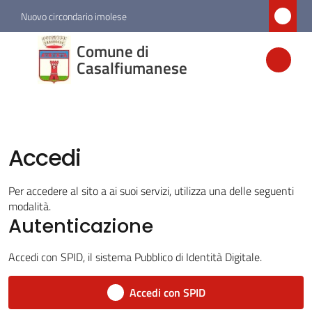
Vai al contenuto
Vai alla navigazione
Vai al footer
Nuovo circondario imolese
Comune di
Comune di
Casalfiumanese
Casalfiumanese
Amministrazione
Accedi
Novità
Per accedere al sito a ai suoi servizi, utilizza una delle seguenti
modalità.
Servizi
Autenticazione
Vivere
Accedi con SPID, il sistema Pubblico di Identità Digitale.
Casalfiumanese
Accedi con SPID