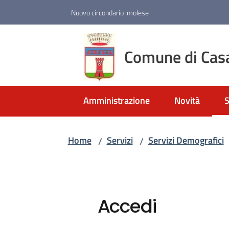
Vai al contenuto
Vai alla navigazione
Vai al footer
Nuovo circondario imolese
Comune di Cas
Amministrazione
Novità
S
M
Home
Servizi
Servizi Demografici
/
/
Accedi