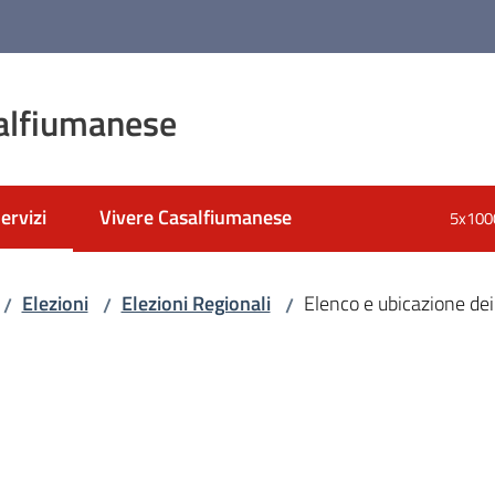
alfiumanese
ervizi
Vivere Casalfiumanese
5x100
enu selezionato
Elezioni
Elezioni Regionali
Elenco e ubicazione dei 
/
/
/