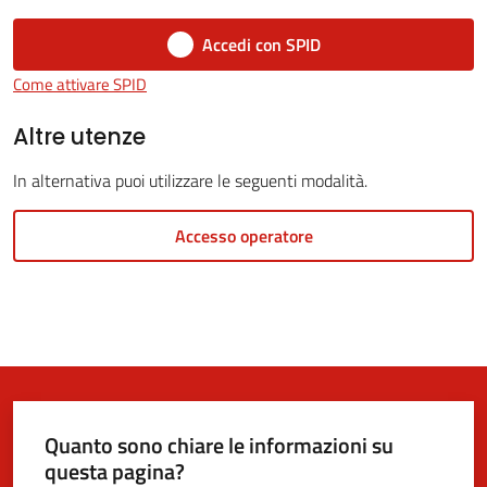
Accedi con SPID
Come attivare SPID
5x1000
Altre utenze
Servizi
In alternativa puoi utilizzare le seguenti modalità.
on-
line
Accesso operatore
Tutti
gli
argomenti
Quanto sono chiare le informazioni su
questa pagina?