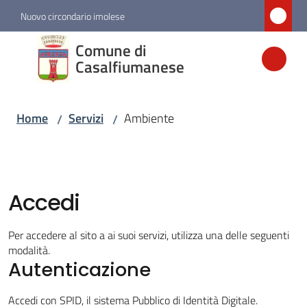
Vai al contenuto
Vai alla navigazione
Vai al footer
Nuovo circondario imolese
Comune di
Comune di
Casalfiumanese
Casalfiumanese
Home
Servizi
Ambiente
/
/
Amministrazione
Novità
Accedi
Servizi
Menu selezionato
Per accedere al sito a ai suoi servizi, utilizza una delle seguenti
modalità.
Vivere
Autenticazione
Casalfiumanese
Accedi con SPID, il sistema Pubblico di Identità Digitale.