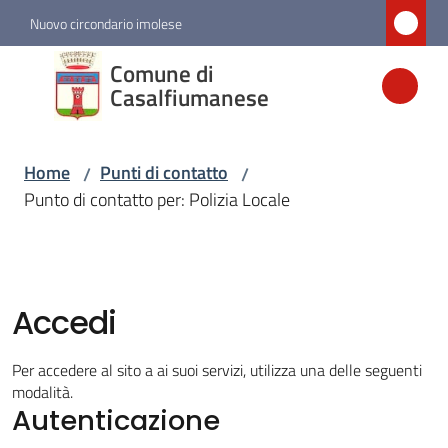
Vai al contenuto
Vai alla navigazione
Vai al footer
Nuovo circondario imolese
Comune di
Comune di
Casalfiumanese
Casalfiumanese
Home
Punti di contatto
/
/
Amministrazione
Punto di contatto per: Polizia Locale
Novità
Servizi
Accedi
Vivere
Per accedere al sito a ai suoi servizi, utilizza una delle seguenti
Casalfiumanese
modalità.
Autenticazione