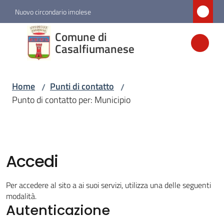
Vai al contenuto
Vai alla navigazione
Vai al footer
Nuovo circondario imolese
Comune di
Comune di
Casalfiumanese
Casalfiumanese
Home
Punti di contatto
/
/
Amministrazione
Punto di contatto per: Municipio
Novità
Servizi
Accedi
Vivere
Per accedere al sito a ai suoi servizi, utilizza una delle seguenti
Casalfiumanese
modalità.
Autenticazione