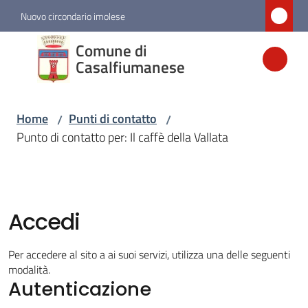
Vai al contenuto
Vai alla navigazione
Vai al footer
Nuovo circondario imolese
Comune di
Comune di
Casalfiumanese
Casalfiumanese
Home
Punti di contatto
/
/
Amministrazione
Punto di contatto per: Il caffè della Vallata
Novità
Servizi
Accedi
Vivere
Per accedere al sito a ai suoi servizi, utilizza una delle seguenti
Casalfiumanese
modalità.
Autenticazione