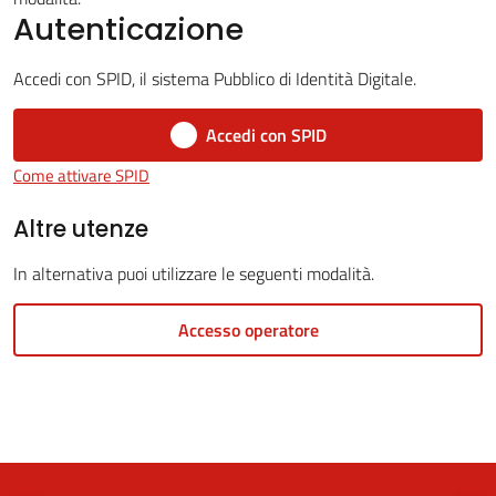
Autenticazione
Accedi con SPID, il sistema Pubblico di Identità Digitale.
5x1000
Accedi con SPID
Servizi
Come attivare SPID
on-
line
Altre utenze
In alternativa puoi utilizzare le seguenti modalità.
Tutti
gli
Accesso operatore
argomenti