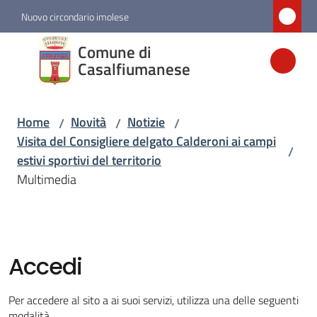
Vai al contenuto
Vai alla navigazione
Vai al footer
Nuovo circondario imolese
Comune di
Comune di
Casalfiumanese
Casalfiumanese
Home
Novità
Notizie
/
/
/
Amministrazione
Visita del Consigliere delgato Calderoni ai campi
/
estivi sportivi del territorio
Novità
Multimedia
Menu selezionato
Servizi
Accedi
Vivere
Casalfiumanese
Per accedere al sito a ai suoi servizi, utilizza una delle seguenti
modalità.