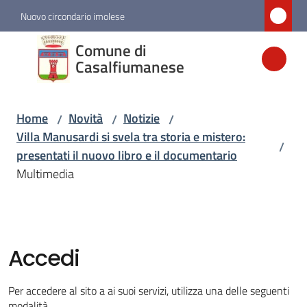
Vai al contenuto
Vai alla navigazione
Vai al footer
Nuovo circondario imolese
Comune di
Comune di
Casalfiumanese
Casalfiumanese
Home
Novità
Notizie
/
/
/
Amministrazione
Villa Manusardi si svela tra storia e mistero:
/
presentati il nuovo libro e il documentario
Novità
Multimedia
Menu selezionato
Servizi
Accedi
Vivere
Casalfiumanese
Per accedere al sito a ai suoi servizi, utilizza una delle seguenti
modalità.