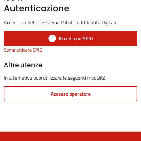
Autenticazione
Accedi con SPID, il sistema Pubblico di Identità Digitale.
5x1000
Accedi con SPID
Servizi
Come attivare SPID
on-
line
Altre utenze
In alternativa puoi utilizzare le seguenti modalità.
Tutti
gli
Accesso operatore
argomenti