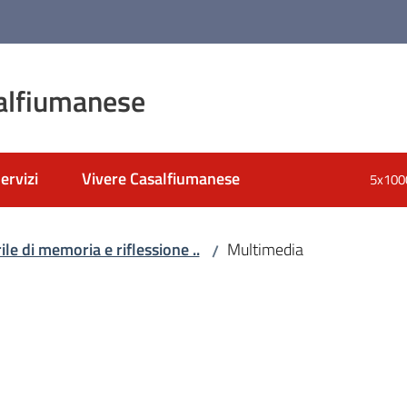
alfiumanese
ervizi
Vivere Casalfiumanese
5x100
nato
le di memoria e riflessione ..
Multimedia
/