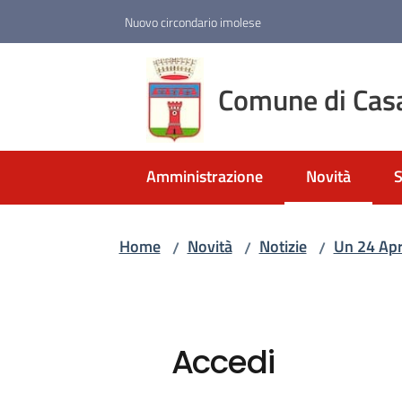
Vai al contenuto
Vai alla navigazione
Vai al footer
Nuovo circondario imolese
Comune di Cas
Amministrazione
Novità
S
Menu selezio
Home
Novità
Notizie
Un 24 Apri
/
/
/
Accedi