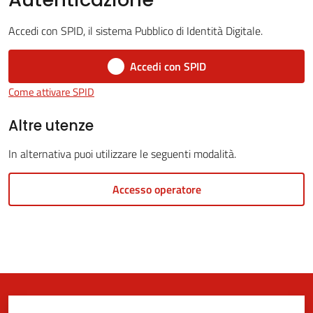
Accedi con SPID, il sistema Pubblico di Identità Digitale.
5x1000
Accedi con SPID
Come attivare SPID
Servizi
on-
Altre utenze
line
In alternativa puoi utilizzare le seguenti modalità.
Tutti
Accesso operatore
gli
argomenti