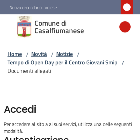
Vai al contenuto
Vai alla navigazione
Vai al footer
Nuovo circondario imolese
Comune di
Comune di
Casalfiumanese
Casalfiumanese
Home
Novità
Notizie
/
/
/
Amministrazione
Tempo di Open Day per il Centro Giovani Smip
/
Documenti allegati
Novità
Menu selezionato
Servizi
Accedi
Vivere
Per accedere al sito a ai suoi servizi, utilizza una delle seguenti
Casalfiumanese
modalità.
Autenticazione