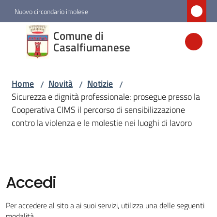
Vai al contenuto
Vai alla navigazione
Vai al footer
Nuovo circondario imolese
Comune di
Comune di
Casalfiumanese
Casalfiumanese
Home
Novità
Notizie
/
/
/
Amministrazione
Sicurezza e dignità professionale: prosegue presso la
Cooperativa CIMS il percorso di sensibilizzazione
Novità
contro la violenza e le molestie nei luoghi di lavoro
Menu selezionato
Servizi
Accedi
Vivere
Casalfiumanese
Per accedere al sito a ai suoi servizi, utilizza una delle seguenti
modalità.