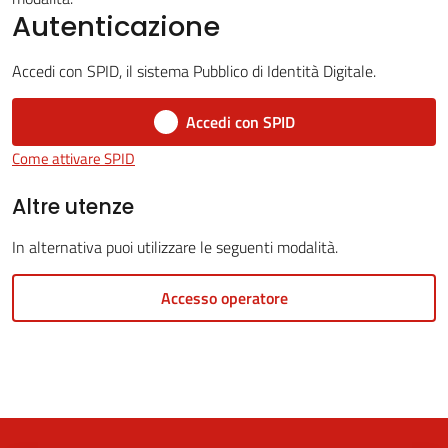
Autenticazione
Accedi con SPID, il sistema Pubblico di Identità Digitale.
5x1000
Accedi con SPID
Servizi
Come attivare SPID
on-
line
Altre utenze
In alternativa puoi utilizzare le seguenti modalità.
Tutti
gli
Accesso operatore
argomenti