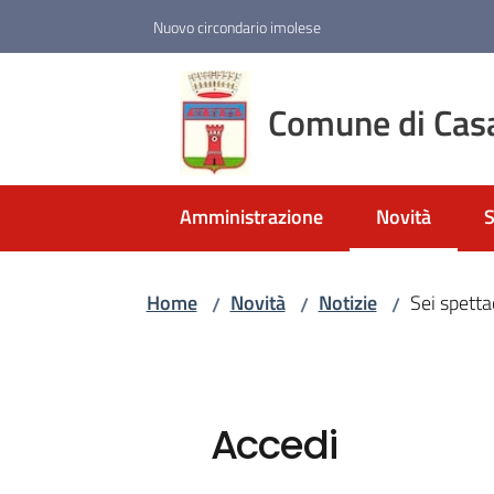
Vai al contenuto
Vai alla navigazione
Vai al footer
Nuovo circondario imolese
Comune di Cas
Amministrazione
Novità
S
Menu selezio
Home
Novità
Notizie
Sei spetta
/
/
/
Accedi