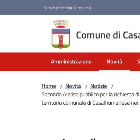
Vai al contenuto
Vai alla navigazione
Vai al footer
Nuovo circondario imolese
Comune di Cas
Amministrazione
Novità
S
Menu selezio
Home
Novità
Notizie
/
/
/
Secondo Avviso pubblico per la richiesta di 
territorio comunale di Casalfiumanese ne