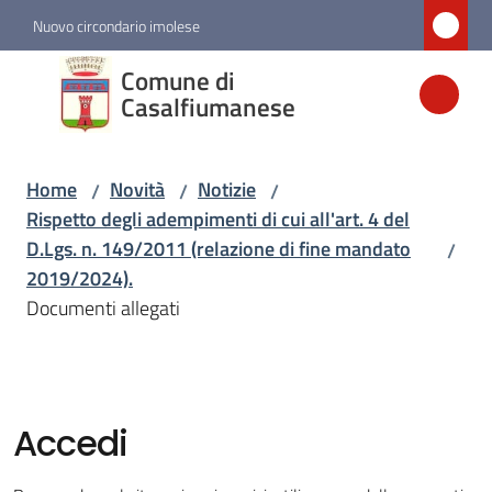
Vai al contenuto
Vai alla navigazione
Vai al footer
Nuovo circondario imolese
Comune di
Comune di
Casalfiumanese
Casalfiumanese
Home
Novità
Notizie
/
/
/
Amministrazione
Rispetto degli adempimenti di cui all'art. 4 del
D.Lgs. n. 149/2011 (relazione di fine mandato
/
Novità
2019/2024).
Menu selezionato
Documenti allegati
Servizi
Vivere
Accedi
Casalfiumanese