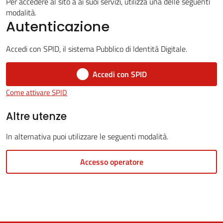
Per accedere al sito a ai suoi servizi, utilizza una delle seguenti
modalità.
Autenticazione
5x1000
Accedi con SPID, il sistema Pubblico di Identità Digitale.
Servizi
Accedi con SPID
on-
Come attivare SPID
line
Altre utenze
Tutti
In alternativa puoi utilizzare le seguenti modalità.
gli
argomenti
Accesso operatore