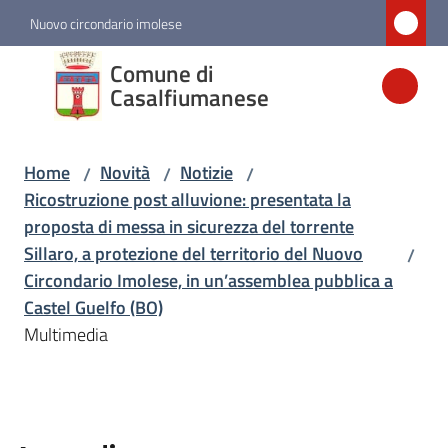
Vai al contenuto
Vai alla navigazione
Vai al footer
Nuovo circondario imolese
Comune di
Comune di
Casalfiumanese
Casalfiumanese
Home
Novità
Notizie
/
/
/
Amministrazione
Ricostruzione post alluvione: presentata la
proposta di messa in sicurezza del torrente
Novità
Sillaro, a protezione del territorio del Nuovo
/
Menu selezionato
Circondario Imolese, in un’assemblea pubblica a
Castel Guelfo (BO)
Servizi
Multimedia
Vivere
Casalfiumanese