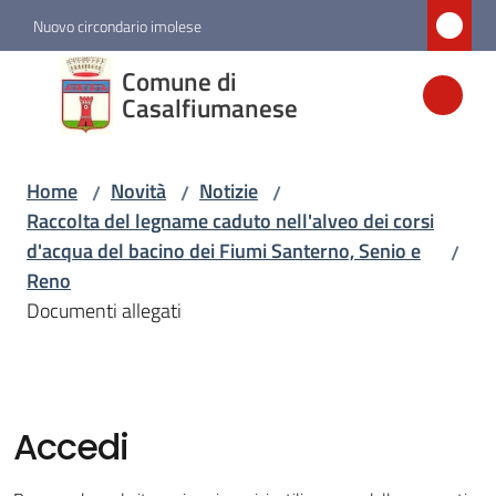
Vai al contenuto
Vai alla navigazione
Vai al footer
Nuovo circondario imolese
Comune di
Comune di
Casalfiumanese
Casalfiumanese
Home
Novità
Notizie
/
/
/
Amministrazione
Raccolta del legname caduto nell'alveo dei corsi
d'acqua del bacino dei Fiumi Santerno, Senio e
/
Novità
Reno
Menu selezionato
Documenti allegati
Servizi
Vivere
Accedi
Casalfiumanese