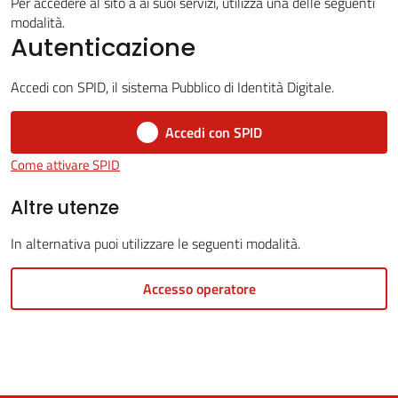
Per accedere al sito a ai suoi servizi, utilizza una delle seguenti
modalità.
Autenticazione
5x1000
Accedi con SPID, il sistema Pubblico di Identità Digitale.
Servizi
Accedi con SPID
on-
Come attivare SPID
line
Altre utenze
Tutti
In alternativa puoi utilizzare le seguenti modalità.
gli
argomenti
Accesso operatore