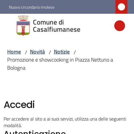
Vai al contenuto
Vai alla navigazione
Vai al footer
Nuovo circondario imolese
Comune di
Comune di
Casalfiumanese
Casalfiumanese
Home
Novità
Notizie
/
/
/
Amministrazione
Promozione e showcooking in Piazza Nettuno a
Bologna
Novità
Menu selezionato
Servizi
Accedi
Vivere
Per accedere al sito a ai suoi servizi, utilizza una delle seguenti
Casalfiumanese
modalità.
Autenticazione