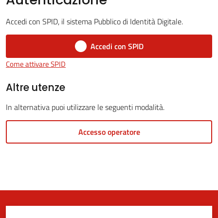
Accedi con SPID, il sistema Pubblico di Identità Digitale.
5x1000
Accedi con SPID
Come attivare SPID
Servizi
on-
Altre utenze
line
In alternativa puoi utilizzare le seguenti modalità.
Tutti
Accesso operatore
gli
argomenti