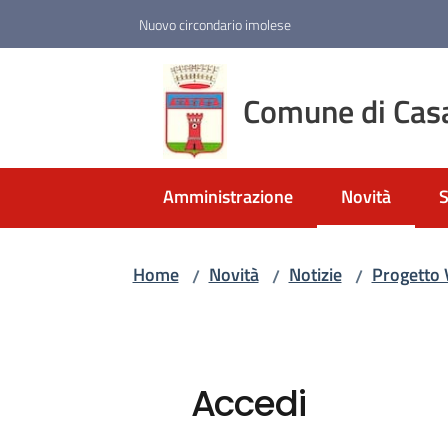
Vai al contenuto
Vai alla navigazione
Vai al footer
Nuovo circondario imolese
Comune di Cas
Amministrazione
Novità
S
Menu selezio
Home
Novità
Notizie
Progetto 
/
/
/
Accedi