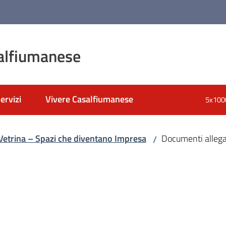
alfiumanese
ervizi
Vivere Casalfiumanese
5x100
nato
Vetrina – Spazi che diventano Impresa
Documenti allega
/