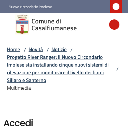
Vai al contenuto
Vai alla navigazione
Vai al footer
Nuovo circondario imolese
Comune di
Comune di
Casalfiumanese
Casalfiumanese
Home
Novità
Notizie
/
/
/
Amministrazione
Progetto River Ranger: il Nuovo Circondario
Imolese sta installando cinque nuovi sistemi di
/
Novità
rilevazione per monitorare il livello dei fiumi
Menu selezionato
Sillaro e Santerno
Multimedia
Servizi
Vivere
Casalfiumanese
Accedi