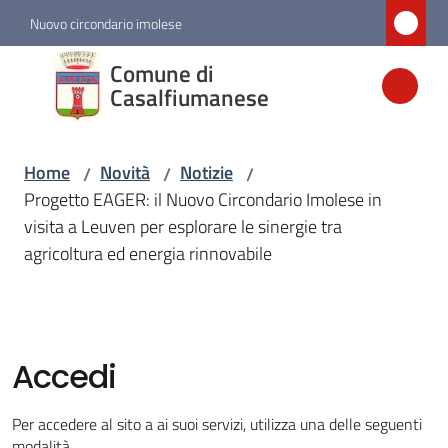
Vai al contenuto
Vai alla navigazione
Vai al footer
Nuovo circondario imolese
Comune di
Comune di
Casalfiumanese
Casalfiumanese
Home
Novità
Notizie
/
/
/
Amministrazione
Progetto EAGER: il Nuovo Circondario Imolese in
visita a Leuven per esplorare le sinergie tra
Novità
agricoltura ed energia rinnovabile
Menu selezionato
Servizi
Accedi
Vivere
Casalfiumanese
Per accedere al sito a ai suoi servizi, utilizza una delle seguenti
modalità.