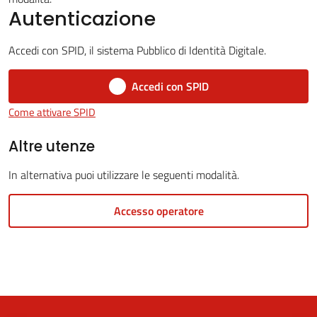
Autenticazione
Accedi con SPID, il sistema Pubblico di Identità Digitale.
5x1000
Accedi con SPID
Servizi
Come attivare SPID
on-
line
Altre utenze
In alternativa puoi utilizzare le seguenti modalità.
Tutti
gli
Accesso operatore
argomenti