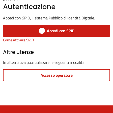
Autenticazione
Accedi con SPID, il sistema Pubblico di Identità Digitale.
5x1000
Accedi con SPID
Servizi
Come attivare SPID
on-
line
Altre utenze
In alternativa puoi utilizzare le seguenti modalità.
Tutti
gli
Accesso operatore
argomenti