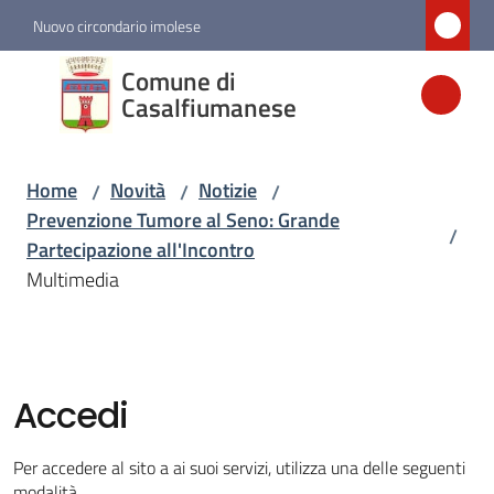
Vai al contenuto
Vai alla navigazione
Vai al footer
Nuovo circondario imolese
Comune di
Comune di
Casalfiumanese
Casalfiumanese
Home
Novità
Notizie
/
/
/
Amministrazione
Prevenzione Tumore al Seno: Grande
/
Partecipazione all'Incontro
Novità
Multimedia
Menu selezionato
Servizi
Accedi
Vivere
Casalfiumanese
Per accedere al sito a ai suoi servizi, utilizza una delle seguenti
modalità.