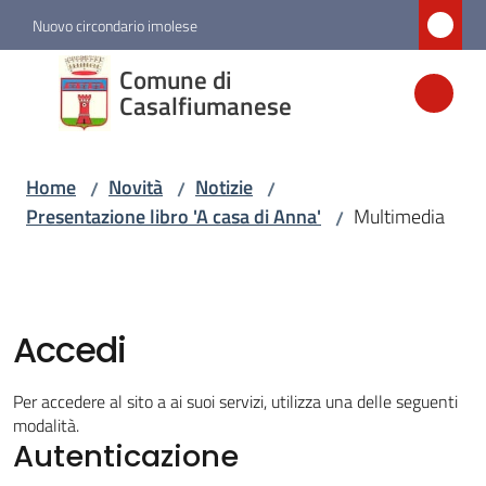
Vai al contenuto
Vai alla navigazione
Vai al footer
Nuovo circondario imolese
Comune di
Comune di
Casalfiumanese
Casalfiumanese
Home
Novità
Notizie
/
/
/
Amministrazione
Presentazione libro 'A casa di Anna'
Multimedia
/
Novità
Menu selezionato
Accedi
Servizi
Per accedere al sito a ai suoi servizi, utilizza una delle seguenti
Vivere
modalità.
Casalfiumanese
Autenticazione