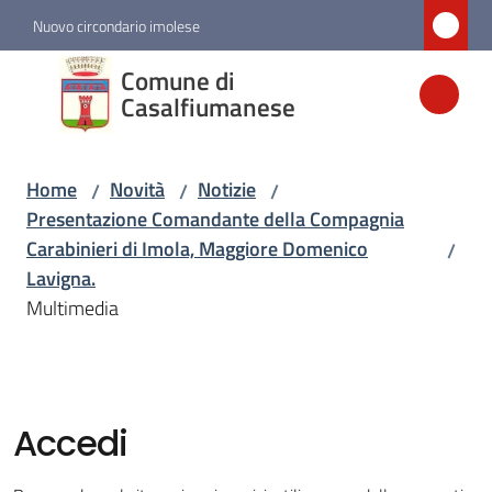
Vai al contenuto
Vai alla navigazione
Vai al footer
Nuovo circondario imolese
Comune di
Comune di
Casalfiumanese
Casalfiumanese
Home
Novità
Notizie
/
/
/
Amministrazione
Presentazione Comandante della Compagnia
Carabinieri di Imola, Maggiore Domenico
/
Novità
Lavigna.
Menu selezionato
Multimedia
Servizi
Vivere
Accedi
Casalfiumanese