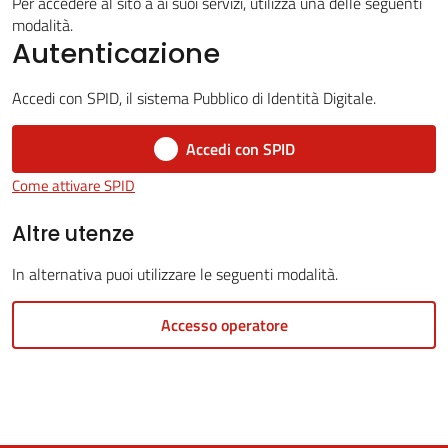
Per accedere al sito a ai suoi servizi, utilizza una delle seguenti
modalità.
Autenticazione
5x1000
Accedi con SPID, il sistema Pubblico di Identità Digitale.
Servizi
Accedi con SPID
on-
Come attivare SPID
line
Altre utenze
Tutti
In alternativa puoi utilizzare le seguenti modalità.
gli
argomenti
Accesso operatore