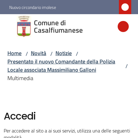
Vai al contenuto
Vai alla navigazione
Vai al footer
Nuovo circondario imolese
Comune di
Comune di
Casalfiumanese
Casalfiumanese
Home
Novità
Notizie
/
/
/
Amministrazione
Presentato il nuovo Comandante della Polizia
/
Locale associata Massimiliano Galloni
Novità
Multimedia
Menu selezionato
Servizi
Accedi
Vivere
Casalfiumanese
Per accedere al sito a ai suoi servizi, utilizza una delle seguenti
modalità.