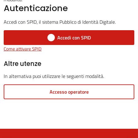
Autenticazione
Accedi con SPID, il sistema Pubblico di Identità Digitale.
5x1000
Accedi con SPID
Servizi
Come attivare SPID
on-
line
Altre utenze
In alternativa puoi utilizzare le seguenti modalità.
Tutti
gli
Accesso operatore
argomenti