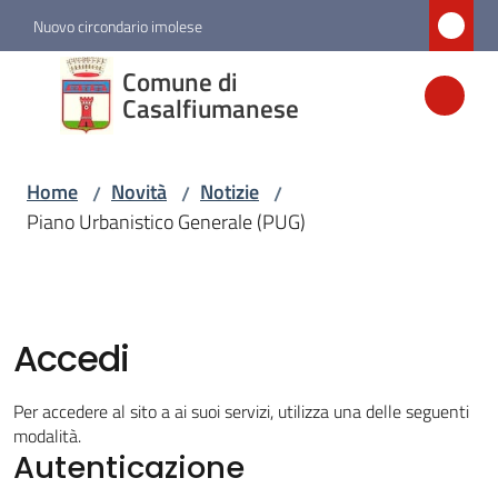
Vai al contenuto
Vai alla navigazione
Vai al footer
Nuovo circondario imolese
Comune di
Comune di
Casalfiumanese
Casalfiumanese
Home
Novità
Notizie
/
/
/
Amministrazione
Piano Urbanistico Generale (PUG)
Novità
Menu selezionato
Accedi
Servizi
Per accedere al sito a ai suoi servizi, utilizza una delle seguenti
Vivere
modalità.
Casalfiumanese
Autenticazione