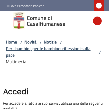
Vai al contenuto
Vai alla navigazione
Vai al footer
Nuovo circondario imolese
Comune di
Comune di
Casalfiumanese
Casalfiumanese
Home
Novità
Notizie
/
/
/
Amministrazione
Per i bambini, per le bambine: riflessioni sulla
/
pace
Novità
Multimedia
Menu selezionato
Servizi
Accedi
Vivere
Casalfiumanese
Per accedere al sito a ai suoi servizi, utilizza una delle seguenti
modalità.