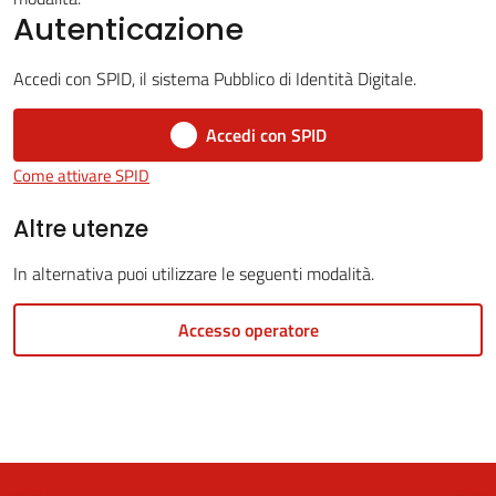
Autenticazione
Accedi con SPID, il sistema Pubblico di Identità Digitale.
5x1000
Accedi con SPID
Servizi
Come attivare SPID
on-
line
Altre utenze
In alternativa puoi utilizzare le seguenti modalità.
Tutti
gli
Accesso operatore
argomenti