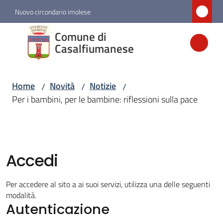
Vai al contenuto
Vai alla navigazione
Vai al footer
Nuovo circondario imolese
Comune di
Comune di
Casalfiumanese
Casalfiumanese
Home
Novità
Notizie
/
/
/
Amministrazione
Per i bambini, per le bambine: riflessioni sulla pace
Novità
Menu selezionato
Accedi
Servizi
Per accedere al sito a ai suoi servizi, utilizza una delle seguenti
Vivere
modalità.
Casalfiumanese
Autenticazione