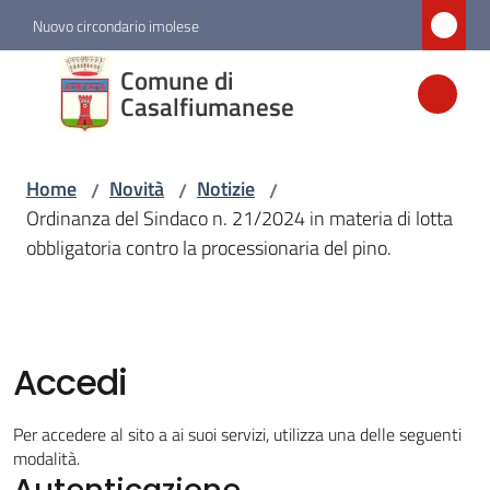
Vai al contenuto
Vai alla navigazione
Vai al footer
Nuovo circondario imolese
Comune di
Comune di
Casalfiumanese
Casalfiumanese
Home
Novità
Notizie
/
/
/
Amministrazione
Ordinanza del Sindaco n. 21/2024 in materia di lotta
obbligatoria contro la processionaria del pino.
Novità
Menu selezionato
Servizi
Accedi
Vivere
Per accedere al sito a ai suoi servizi, utilizza una delle seguenti
Casalfiumanese
modalità.
Autenticazione