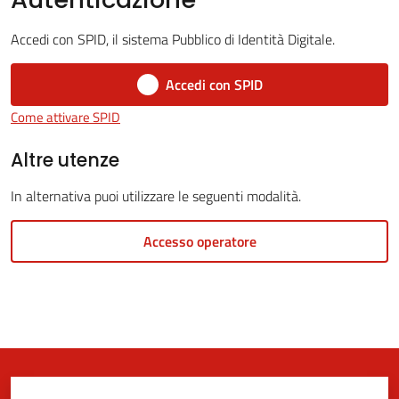
Accedi con SPID, il sistema Pubblico di Identità Digitale.
5x1000
Accedi con SPID
Come attivare SPID
Servizi
on-
Altre utenze
line
In alternativa puoi utilizzare le seguenti modalità.
Tutti
Accesso operatore
gli
argomenti