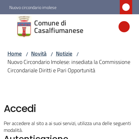
Vai al contenuto
Vai alla navigazione
Vai al footer
Nuovo circondario imolese
Comune di
Comune di
Casalfiumanese
Casalfiumanese
Home
Novità
Notizie
/
/
/
Amministrazione
Nuovo Circondario Imolese: insediata la Commissione
Circondariale Diritti e Pari Opportunità
Novità
Menu selezionato
Servizi
Accedi
Vivere
Per accedere al sito a ai suoi servizi, utilizza una delle seguenti
Casalfiumanese
modalità.
Autenticazione