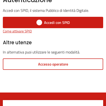
Accedi con SPID, il sistema Pubblico di Identità Digitale.
5x1000
Accedi con SPID
Come attivare SPID
Servizi
on-
Altre utenze
line
In alternativa puoi utilizzare le seguenti modalità.
Tutti
Accesso operatore
gli
argomenti