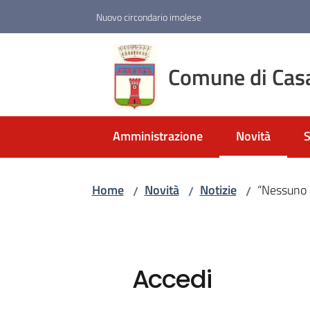
Vai al contenuto
Vai alla navigazione
Vai al footer
Nuovo circondario imolese
Comune di Cas
Amministrazione
Novità
S
Menu selezio
Home
Novità
Notizie
“Nessuno es
/
/
/
Accedi