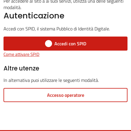
Per accedere al sito a ai suoi servizi, utilizza una delle seguenti
modalità.
Autenticazione
5x1000
Accedi con SPID, il sistema Pubblico di Identità Digitale.
Servizi
Accedi con SPID
on-
Come attivare SPID
line
Altre utenze
Tutti
In alternativa puoi utilizzare le seguenti modalità.
gli
argomenti
Accesso operatore