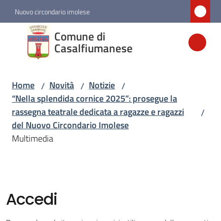
Vai al contenuto
Vai alla navigazione
Vai al footer
Nuovo circondario imolese
Comune di
Comune di
Casalfiumanese
Casalfiumanese
Home
Novità
Notizie
/
/
/
Amministrazione
“Nella splendida cornice 2025”: prosegue la
rassegna teatrale dedicata a ragazze e ragazzi
/
Novità
del Nuovo Circondario Imolese
Menu selezionato
Multimedia
Servizi
Vivere
Accedi
Casalfiumanese