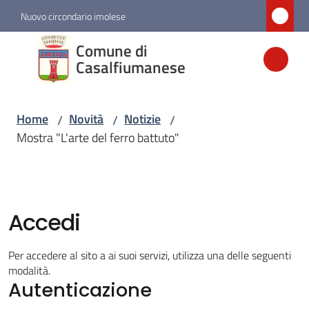
Vai al contenuto
Vai alla navigazione
Vai al footer
Nuovo circondario imolese
Comune di
Comune di
Casalfiumanese
Casalfiumanese
Home
Novità
Notizie
/
/
/
Amministrazione
Mostra "L'arte del ferro battuto"
Novità
Menu selezionato
Accedi
Servizi
Per accedere al sito a ai suoi servizi, utilizza una delle seguenti
Vivere
modalità.
Casalfiumanese
Autenticazione