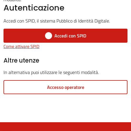
Autenticazione
Accedi con SPID, il sistema Pubblico di Identità Digitale.
5x1000
Accedi con SPID
Servizi
Come attivare SPID
on-
line
Altre utenze
In alternativa puoi utilizzare le seguenti modalità.
Tutti
gli
Accesso operatore
argomenti