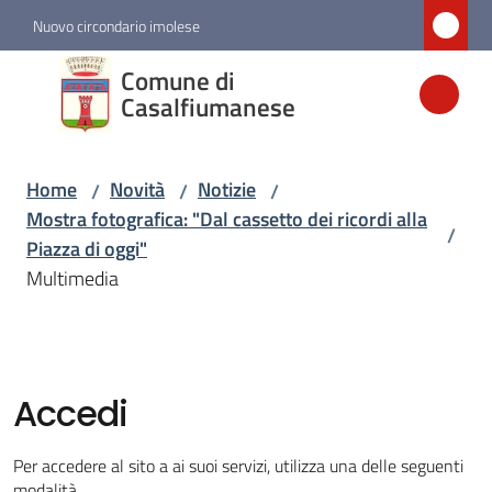
Vai al contenuto
Vai alla navigazione
Vai al footer
Nuovo circondario imolese
Comune di
Comune di
Casalfiumanese
Casalfiumanese
Home
Novità
Notizie
/
/
/
Amministrazione
Mostra fotografica: "Dal cassetto dei ricordi alla
/
Piazza di oggi"
Novità
Multimedia
Menu selezionato
Servizi
Accedi
Vivere
Casalfiumanese
Per accedere al sito a ai suoi servizi, utilizza una delle seguenti
modalità.