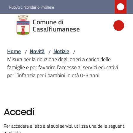
Vai al contenuto
Vai alla navigazione
Vai al footer
Nuovo circondario imolese
Comune di
Comune di
Casalfiumanese
Casalfiumanese
Home
Novità
Notizie
/
/
/
Amministrazione
Misura per la riduzione degli oneri a carico delle
famiglie e per favorire l’accesso ai servizi educativi
Novità
per l’infanzia per i bambini in età 0-3 anni
Menu selezionato
Servizi
Accedi
Vivere
Casalfiumanese
Per accedere al sito a ai suoi servizi, utilizza una delle seguenti
modalità.