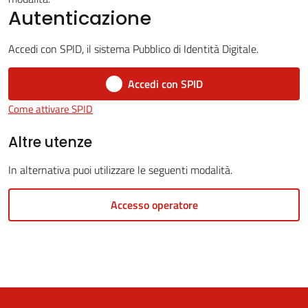
Autenticazione
Accedi con SPID, il sistema Pubblico di Identità Digitale.
5x1000
Accedi con SPID
Servizi
Come attivare SPID
on-
line
Altre utenze
In alternativa puoi utilizzare le seguenti modalità.
Tutti
gli
Accesso operatore
argomenti