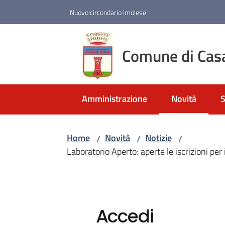
Vai al contenuto
Vai alla navigazione
Vai al footer
Nuovo circondario imolese
Comune di Cas
Amministrazione
Novità
S
Menu selezio
Home
Novità
Notizie
/
/
/
Laboratorio Aperto: aperte le iscrizioni per 
Accedi