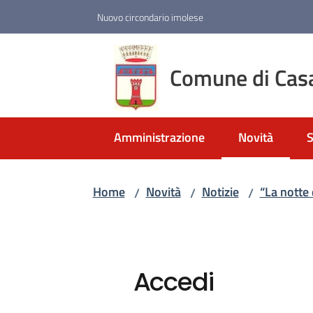
Vai al contenuto
Vai alla navigazione
Vai al footer
Nuovo circondario imolese
Comune di Cas
Amministrazione
Novità
S
Menu selezio
Home
Novità
Notizie
“La notte
/
/
/
Accedi