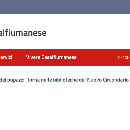
alfiumanese
ervizi
Vivere Casalfiumanese
5x100
nato
 dei pupazzi” torna nelle biblioteche del Nuovo Circondario