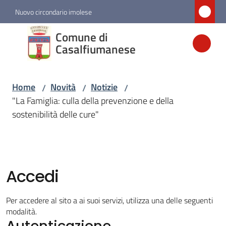
Vai al contenuto
Vai alla navigazione
Vai al footer
Nuovo circondario imolese
Comune di
Comune di
Casalfiumanese
Casalfiumanese
Home
Novità
Notizie
/
/
/
Amministrazione
"La Famiglia: culla della prevenzione e della
sostenibilità delle cure"
Novità
Menu selezionato
Servizi
Accedi
Vivere
Per accedere al sito a ai suoi servizi, utilizza una delle seguenti
Casalfiumanese
modalità.
Autenticazione