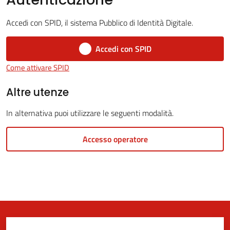
Accedi con SPID, il sistema Pubblico di Identità Digitale.
5x1000
Accedi con SPID
Come attivare SPID
Servizi
on-
Altre utenze
line
In alternativa puoi utilizzare le seguenti modalità.
Tutti
Accesso operatore
gli
argomenti