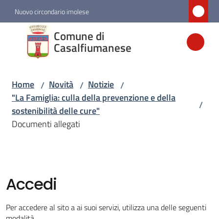
Vai al contenuto
Vai alla navigazione
Vai al footer
Nuovo circondario imolese
Comune di
Comune di
Casalfiumanese
Casalfiumanese
Home
Novità
Notizie
/
/
/
Amministrazione
"La Famiglia: culla della prevenzione e della
/
sostenibilità delle cure"
Novità
Documenti allegati
Menu selezionato
Servizi
Accedi
Vivere
Casalfiumanese
Per accedere al sito a ai suoi servizi, utilizza una delle seguenti
modalità.