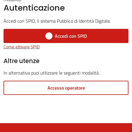
Autenticazione
Accedi con SPID, il sistema Pubblico di Identità Digitale.
5x1000
Accedi con SPID
Servizi
Come attivare SPID
on-
line
Altre utenze
In alternativa puoi utilizzare le seguenti modalità.
Tutti
gli
Accesso operatore
argomenti