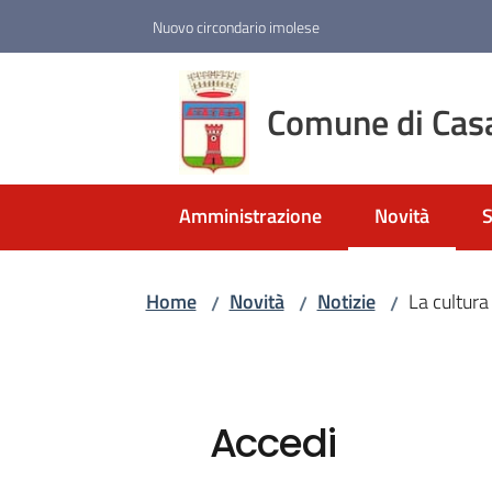
Vai al contenuto
Vai alla navigazione
Vai al footer
Nuovo circondario imolese
Comune di Cas
Amministrazione
Novità
S
Menu selezio
Home
Novità
Notizie
La cultura
/
/
/
Accedi