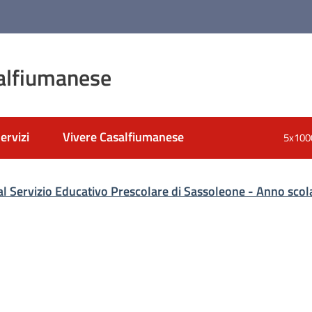
alfiumanese
ervizi
Vivere Casalfiumanese
5x100
nato
i al Servizio Educativo Prescolare di Sassoleone - Anno sc